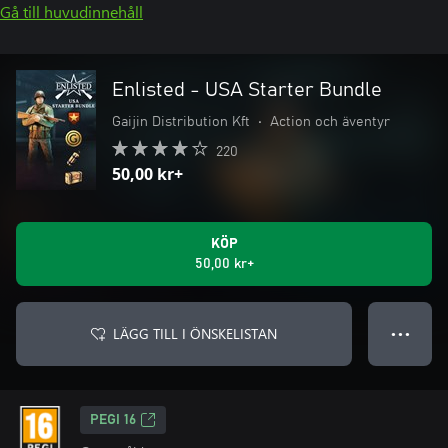
Gå till huvudinnehåll
Enlisted - USA Starter Bundle
Gaijin Distribution Kft
•
Action och äventyr
220
50,00 kr+
KÖP
50,00 kr+
LÄGG TILL I ÖNSKELISTAN
● ● ●
PEGI 16