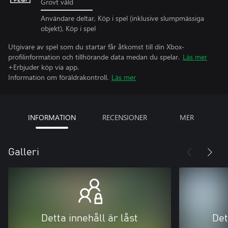
Grovt våld
Användare deltar, Köp i spel (inklusive slumpmässiga
objekt), Köp i spel
Utgivare av spel som du startar får åtkomst till din Xbox-
profilinformation och tillhörande data medan du spelar.
Läs mer
+Erbjuder köp via app.
Information om föräldrakontroll.
Läs mer
INFORMATION
RECENSIONER
MER
Galleri
Detta innehåll är låst
Det