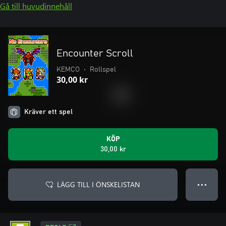
Gå till huvudinnehåll
Encounter Scroll
KEMCO
•
Rollspel
30,00 kr
Kräver ett spel
KÖP
30,00 kr
LÄGG TILL I ÖNSKELISTAN
● ● ●