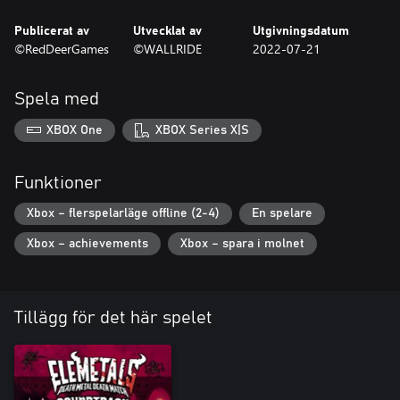
Publicerat av
Utvecklat av
Utgivningsdatum
- PILES OF SKIN
©RedDeerGames
©WALLRIDE
2022-07-21
- TRASHBANGER
Spela med
- ETERNAL REFLECTION
XBOX One
XBOX Series X|S
- BLEEDING BLOOD
- RISING BEEFCORE
Funktioner
- INTO THE MOUTH
Xbox – flerspelarläge offline (2-4)
En spelare
Xbox – achievements
Xbox – spara i molnet
- CACOPHONIA
- ELEMETALS
Tillägg för det här spelet
Key features
-30 playable levels
-6 metalheads to chose from
-designed for 2-4 people