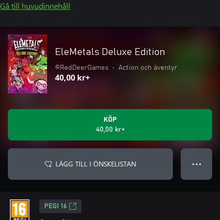
Gå till huvudinnehåll
EleMetals Deluxe Edition
©RedDeerGames
•
Action och äventyr
40,00 kr+
KÖP
40,00 kr+
LÄGG TILL I ÖNSKELISTAN
● ● ●
PEGI 16