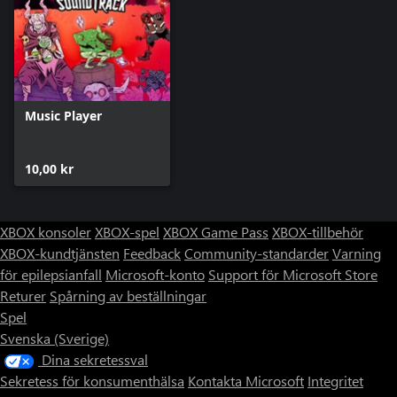
-local multiplayer
-cartoony violence
-incredible soundtrack
Music Player
10,00 kr
XBOX konsoler
XBOX-spel
XBOX Game Pass
XBOX-tillbehör
XBOX-kundtjänsten
Feedback
Community-standarder
Varning
för epilepsianfall
Microsoft-konto
Support för Microsoft Store
Returer
Spårning av beställningar
Spel
Svenska (Sverige)
Dina sekretessval
Sekretess för konsumenthälsa
Kontakta Microsoft
Integritet