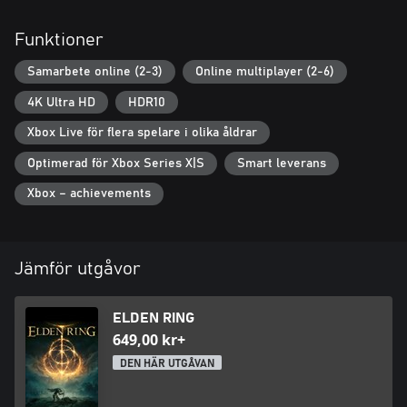
Funktioner
Samarbete online (2-3)
Online multiplayer (2-6)
4K Ultra HD
HDR10
Xbox Live för flera spelare i olika åldrar
Optimerad för Xbox Series X|S
Smart leverans
Xbox – achievements
Jämför utgåvor
ELDEN RING
649,00 kr+
DEN HÄR UTGÅVAN