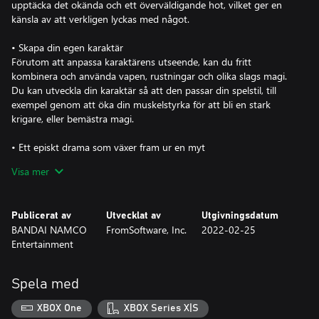
upptäcka det okända och ett överväldigande hot, vilket ger en
känsla av att verkligen lyckas med något.
• Skapa din egen karaktär
Förutom att anpassa karaktärens utseende, kan du fritt
kombinera och använda vapen, rustningar och olika slags magi.
Du kan utveckla din karaktär så att den passar din spelstil, till
exempel genom att öka din muskelstyrka för att bli en stark
krigare, eller bemästra magi.
• Ett episkt drama som växer fram ur en myt
En berättelse med flera lager berättad i olika delar. Ett episkt
Visa mer
drama där karaktärernas olika tankar möts i Lands Between.
• Unikt onlinespel som löst kopplar dig samman med andra
Publicerat av
Utvecklat av
Utgivningsdatum
Förutom ett flerspelarläge där du direkt kan samverka med andra
BANDAI NAMCO
FromSoftware, Inc.
2022-02-25
spelare och färdas tillsammans, har spelet stöd för ett unikt
Entertainment
asynkront onlineelement där du kan känna andras närvaro.
Spela med
XBOX One
XBOX Series X|S