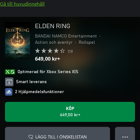
Gå till huvudinnehåll
ELDEN RING
BANDAI NAMCO Entertainment
•
Action och äventyr
•
Rollspel
119
649,00 kr+
Optimerad för Xbox Series X|S
Smart leverans
2 Hjälpmedelsfunktioner
KÖP
649,00 kr+
LÄGG TILL I ÖNSKELISTAN
● ● ●