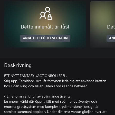
Detta innehåll är låst
Det
ANGE DITT FÖDELSEDATUM
AN
Beskrivning
ETT NYTT FANTASY-/ACTIONROLLSPEL.
Stig upp, Tarnished, och låt försynen leda dig att använda kraften
hos Elden Ring och bli en Elden Lord i Lands Between.
• En enorm värld full av spännande äventyr
En enorm värld där öppna fält med spännande äventyr och
enorma grottsystem med komplex tredimensionell design är
sömlöst sammankopplade. Under din resa väntar glädjen över att