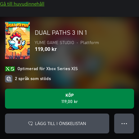
Gå till huvudinnehåll
DUAL PATHS 3 IN 1
YUME GAME STUDIO
•
Plattform
119,00 kr
Optimerad för Xbox Series X|S
2 språk som stöds
KÖP
119,00 kr
LÄGG TILL I ÖNSKELISTAN
● ● ●