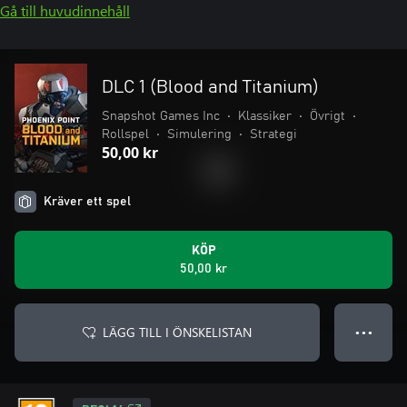
Gå till huvudinnehåll
DLC 1 (Blood and Titanium)
Snapshot Games Inc
•
Klassiker
•
Övrigt
•
Rollspel
•
Simulering
•
Strategi
50,00 kr
Kräver ett spel
KÖP
50,00 kr
LÄGG TILL I ÖNSKELISTAN
● ● ●