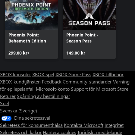
Phoenix Point:
Phoenix Point -
Behemoth Edition
Season Pass
299,00 kr+
149,00 kr
XBOX konsoler
XBOX-spel
XBOX Game Pass
XBOX-tillbehör
XBOX-kundtjänsten
Feedback
Community-standarder
Varning
för epilepsianfall
Microsoft-konto
Support för Microsoft Store
Returer
Spårning av beställningar
Spel
Svenska (Sverige)
Dina sekretessval
Sekretess för konsumenthälsa
Kontakta Microsoft
Integritet
Sekretess och kakor
Hantera cookies
Juridiskt meddelande