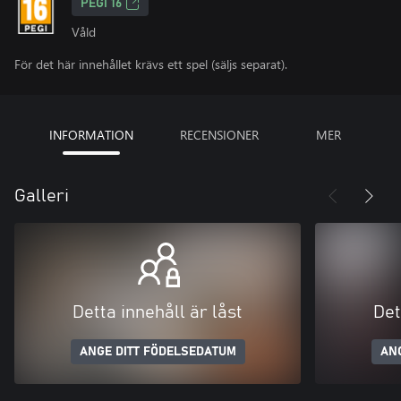
PEGI 16
Våld
För det här innehållet krävs ett spel (säljs separat).
INFORMATION
RECENSIONER
MER
Galleri
Detta innehåll är låst
Det
ANGE DITT FÖDELSEDATUM
AN