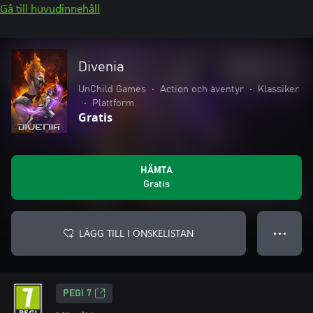
Gå till huvudinnehåll
Divenia
UnChild Games
•
Action och äventyr
•
Klassiker
•
Plattform
Gratis
HÄMTA
Gratis
LÄGG TILL I ÖNSKELISTAN
● ● ●
PEGI 7