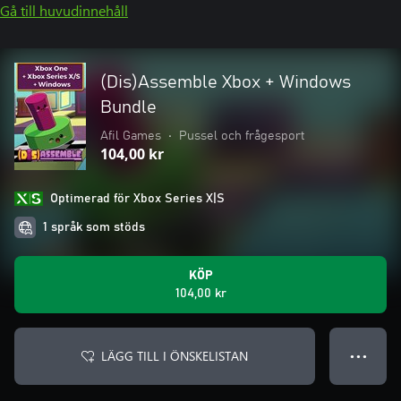
Gå till huvudinnehåll
(Dis)Assemble Xbox + Windows
Bundle
Afil Games
•
Pussel och frågesport
104,00 kr
Optimerad för Xbox Series X|S
1 språk som stöds
KÖP
104,00 kr
LÄGG TILL I ÖNSKELISTAN
● ● ●