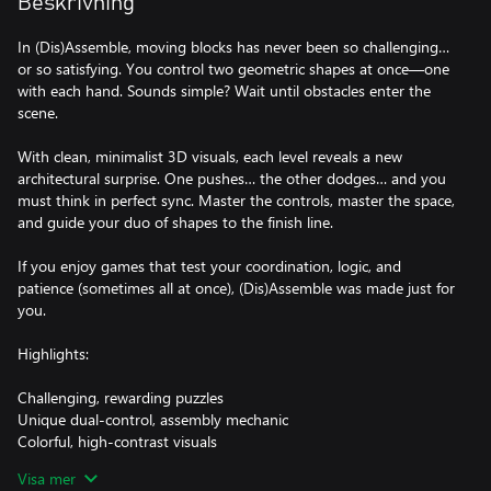
Beskrivning
In (Dis)Assemble, moving blocks has never been so challenging…
or so satisfying. You control two geometric shapes at once—one
with each hand. Sounds simple? Wait until obstacles enter the
scene.
With clean, minimalist 3D visuals, each level reveals a new
architectural surprise. One pushes… the other dodges… and you
must think in perfect sync. Master the controls, master the space,
and guide your duo of shapes to the finish line.
If you enjoy games that test your coordination, logic, and
patience (sometimes all at once), (Dis)Assemble was made just for
you.
Highlights:
Challenging, rewarding puzzles
Unique dual-control, assembly mechanic
Colorful, high‑contrast visuals
Visa mer
Get ready to assemble, disassemble—and literally rack your