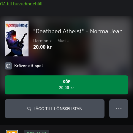
Gå till huvudinnehåll
"Deathbed Atheist" - Norma Jean
Harmonix
•
Musik
20,00 kr
Kräver ett spel
KÖP
20,00 kr
LÄGG TILL I ÖNSKELISTAN
● ● ●