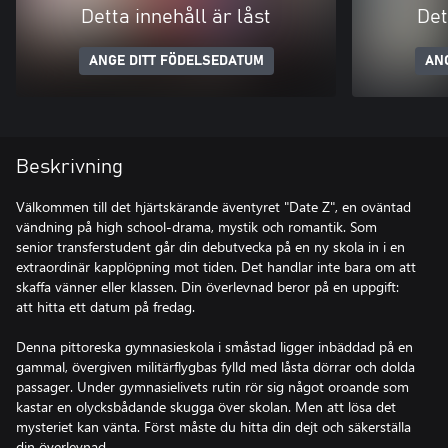
Detta innehåll är låst
Det
ANGE DITT FÖDELSEDATUM
AN
Beskrivning
Välkommen till det hjärtskärande äventyret "Date Z", en oväntad
vändning på high school-drama, mystik och romantik. Som
senior transferstudent går din debutvecka på en ny skola in i en
extraordinär kapplöpning mot tiden. Det handlar inte bara om att
skaffa vänner eller klassen. Din överlevnad beror på en uppgift:
att hitta ett datum på fredag.
Denna pittoreska gymnasieskola i småstad ligger inbäddad på en
gammal, övergiven militärflygbas fylld med låsta dörrar och dolda
passager. Under gymnasielivets rutin rör sig något oroande som
kastar en olycksbådande skugga över skolan. Men att lösa det
mysteriet kan vänta. Först måste du hitta din dejt och säkerställa
din överlevnad.