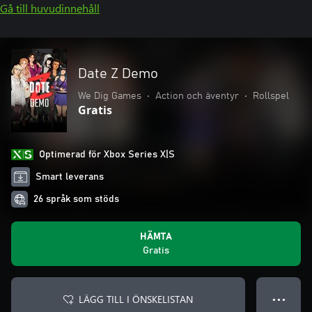
Gå till huvudinnehåll
Date Z Demo
We Dig Games
•
Action och äventyr
•
Rollspel
Gratis
Optimerad för Xbox Series X|S
Smart leverans
26 språk som stöds
HÄMTA
Gratis
LÄGG TILL I ÖNSKELISTAN
● ● ●