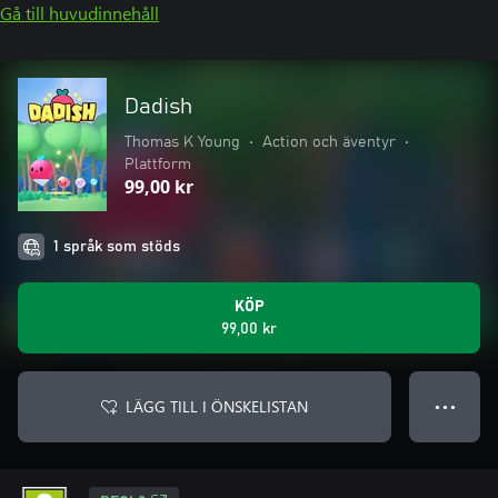
Gå till huvudinnehåll
Dadish
Thomas K Young
•
Action och äventyr
•
Plattform
99,00 kr
1 språk som stöds
KÖP
99,00 kr
LÄGG TILL I ÖNSKELISTAN
● ● ●