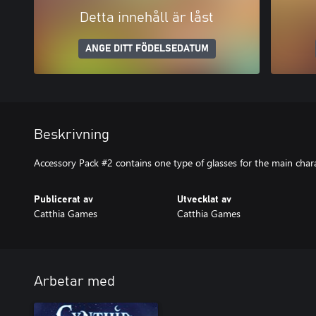
Detta innehåll är låst
ANGE DITT FÖDELSEDATUM
Beskrivning
Accessory Pack #2 contains one type of glasses for the main chara
Publicerat av
Utvecklat av
Catthia Games
Catthia Games
Arbetar med