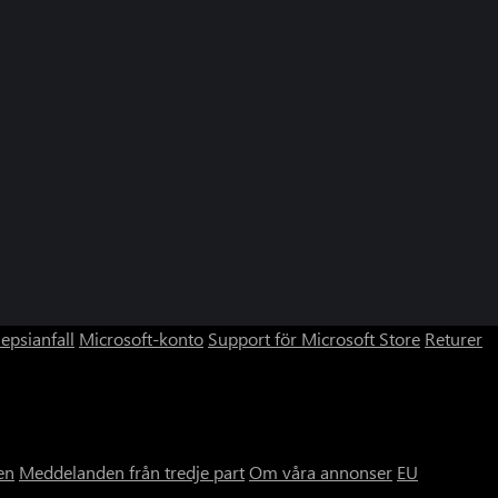
lepsianfall
Microsoft-konto
Support för Microsoft Store
Returer
en
Meddelanden från tredje part
Om våra annonser
EU