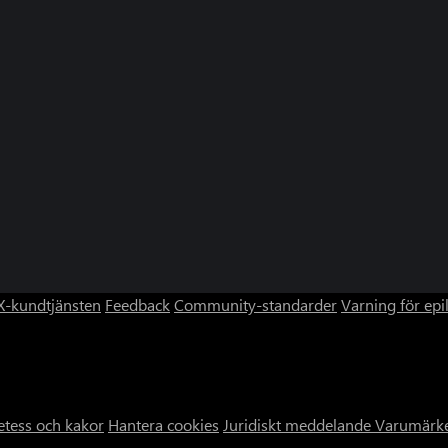
-kundtjänsten
Feedback
Community-standarder
Varning för epi
etess och kakor
Hantera cookies
Juridiskt meddelande
Varumärk