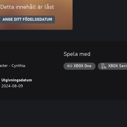
Detta innehåll är låst
ANGE DITT FÖDELSEDATUM
Spela med
cter - Cynthia.
XBOX One
XBOX Seri
Utgivningsdatum
2024-08-09