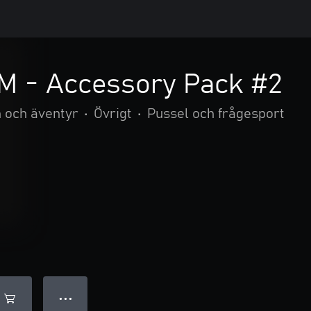
tM - Accessory Pack #2
n och äventyr
•
Övrigt
•
Pussel och frågesport
● ● ●