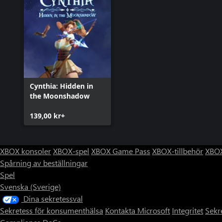
Cynthia: Hidden in
the Moonshadow
139,00 kr+
XBOX konsoler
XBOX-spel
XBOX Game Pass
XBOX-tillbehör
XBOX
Spårning av beställningar
Spel
Svenska (Sverige)
Dina sekretessval
Sekretess för konsumenthälsa
Kontakta Microsoft
Integritet
Sekr