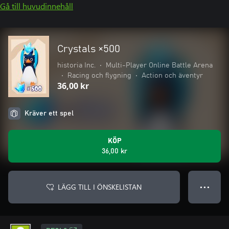
Gå till huvudinnehåll
Crystals ×500
historia Inc.
•
Multi-Player Online Battle Arena
•
Racing och flygning
•
Action och äventyr
36,00 kr
Kräver ett spel
KÖP
36,00 kr
LÄGG TILL I ÖNSKELISTAN
● ● ●