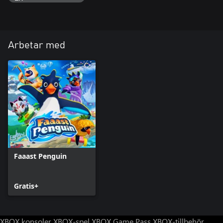
Arbetar med
Faaast Penguin
Gratis+
XBOX konsoler
XBOX-spel
XBOX Game Pass
XBOX-tillbehör