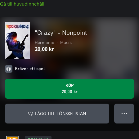
Gå till huvudinnehåll
"Crazy" - Nonpoint
Harmonix
•
Musik
20,00 kr
Kräver ett spel
KÖP
20,00 kr
LÄGG TILL I ÖNSKELISTAN
● ● ●