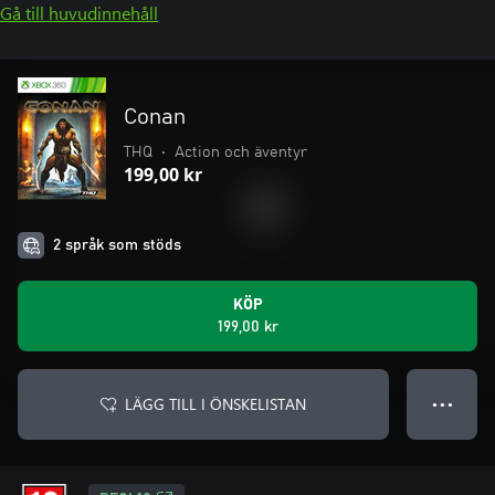
Gå till huvudinnehåll
Conan
THQ
•
Action och äventyr
199,00 kr
2 språk som stöds
KÖP
199,00 kr
LÄGG TILL I ÖNSKELISTAN
● ● ●