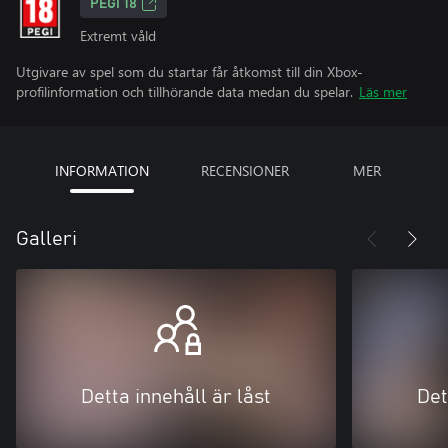
PEGI 18
Extremt våld
Utgivare av spel som du startar får åtkomst till din Xbox-
profilinformation och tillhörande data medan du spelar.
Läs mer
INFORMATION
RECENSIONER
MER
Galleri
Detta innehåll är låst
Det