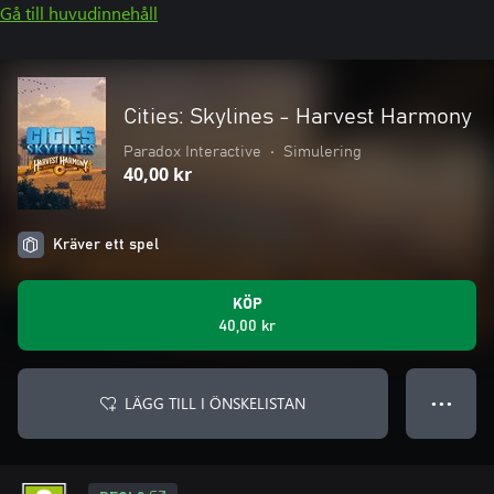
Gå till huvudinnehåll
Cities: Skylines - Harvest Harmony
Paradox Interactive
•
Simulering
40,00 kr
Kräver ett spel
KÖP
40,00 kr
LÄGG TILL I ÖNSKELISTAN
● ● ●