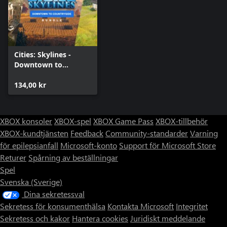
Cities: Skylines -
Downtown to
Countryside Bundle
134,00 kr
XBOX konsoler
XBOX-spel
XBOX Game Pass
XBOX-tillbehör
XBOX-kundtjänsten
Feedback
Community-standarder
Varning
för epilepsianfall
Microsoft-konto
Support för Microsoft Store
Returer
Spårning av beställningar
Spel
Svenska (Sverige)
Dina sekretessval
Sekretess för konsumenthälsa
Kontakta Microsoft
Integritet
Sekretess och kakor
Hantera cookies
Juridiskt meddelande