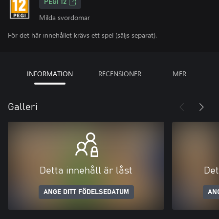
PEGI 12
Milda svordomar
För det här innehållet krävs ett spel (säljs separat).
INFORMATION
RECENSIONER
MER
Galleri
Detta innehåll är låst
Det
ANGE DITT FÖDELSEDATUM
AN