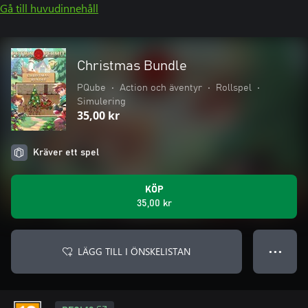
Gå till huvudinnehåll
Christmas Bundle
PQube
•
Action och äventyr
•
Rollspel
•
Simulering
35,00 kr
Kräver ett spel
KÖP
35,00 kr
LÄGG TILL I ÖNSKELISTAN
● ● ●