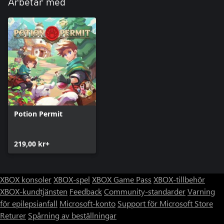
Arbetar med
Potion Permit
219,00 kr+
XBOX konsoler
XBOX-spel
XBOX Game Pass
XBOX-tillbehör
XBOX-kundtjänsten
Feedback
Community-standarder
Varning
för epilepsianfall
Microsoft-konto
Support för Microsoft Store
Returer
Spårning av beställningar