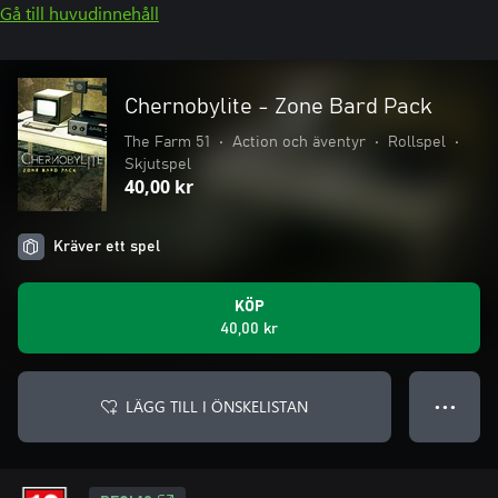
Gå till huvudinnehåll
Chernobylite - Zone Bard Pack
The Farm 51
•
Action och äventyr
•
Rollspel
•
Skjutspel
40,00 kr
Kräver ett spel
KÖP
40,00 kr
LÄGG TILL I ÖNSKELISTAN
● ● ●