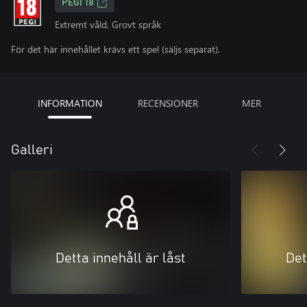
PEGI 18
Extremt våld, Grovt språk
För det här innehållet krävs ett spel (säljs separat).
INFORMATION
RECENSIONER
MER
Galleri
Detta innehåll är låst
Det