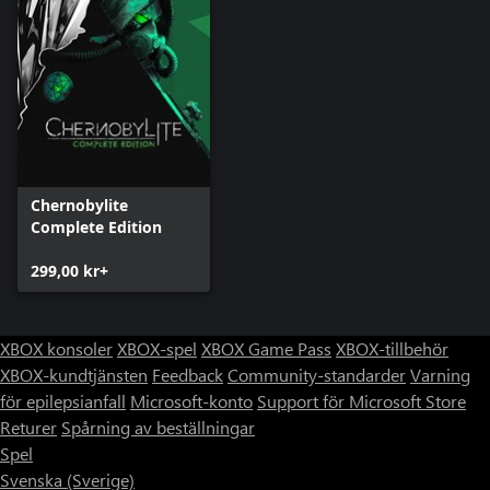
Chernobylite
Complete Edition
299,00 kr+
XBOX konsoler
XBOX-spel
XBOX Game Pass
XBOX-tillbehör
XBOX-kundtjänsten
Feedback
Community-standarder
Varning
för epilepsianfall
Microsoft-konto
Support för Microsoft Store
Returer
Spårning av beställningar
Spel
Svenska (Sverige)