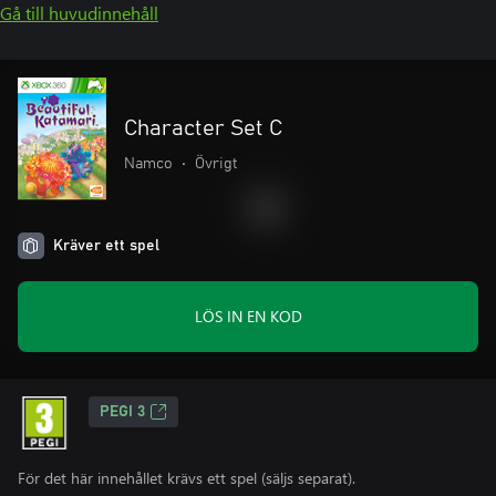
Gå till huvudinnehåll
Character Set C
Namco
•
Övrigt
Kräver ett spel
LÖS IN EN KOD
PEGI 3
För det här innehållet krävs ett spel (säljs separat).