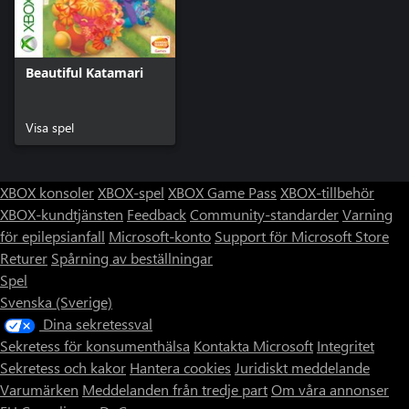
Beautiful Katamari
Visa spel
XBOX konsoler
XBOX-spel
XBOX Game Pass
XBOX-tillbehör
XBOX-kundtjänsten
Feedback
Community-standarder
Varning
för epilepsianfall
Microsoft-konto
Support för Microsoft Store
Returer
Spårning av beställningar
Spel
Svenska (Sverige)
Dina sekretessval
Sekretess för konsumenthälsa
Kontakta Microsoft
Integritet
Sekretess och kakor
Hantera cookies
Juridiskt meddelande
Varumärken
Meddelanden från tredje part
Om våra annonser