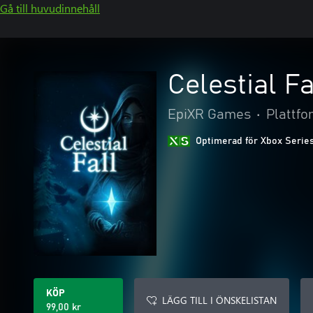
Gå till huvudinnehåll
Celestial Fa
EpiXR Games
•
Plattfo
Optimerad för Xbox Serie
KÖP
LÄGG TILL I ÖNSKELISTAN
99,00 kr