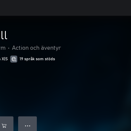
ll
rm
•
Action och äventyr
s X|S
19 språk som stöds
● ● ●