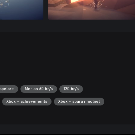
spelare
Mer än 60 br/s
120 br/s
Xbox – achievements
Xbox – spara i molnet