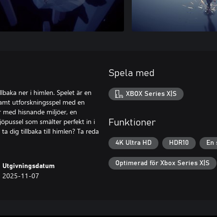
Spela med
lbaka ner i himlen. Spelet är en
XBOX Series X|S
samt utforskningsspel med en
ar med hisnande miljöer, en
ljöpussel som smälter perfekt in i
Funktioner
a dig tillbaka till himlen? Ta reda
4K Ultra HD
HDR10
En 
Optimerad för Xbox Series X|S
Utgivningsdatum
2025-11-07