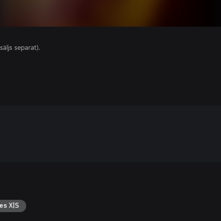
säljs separat).
es X|S