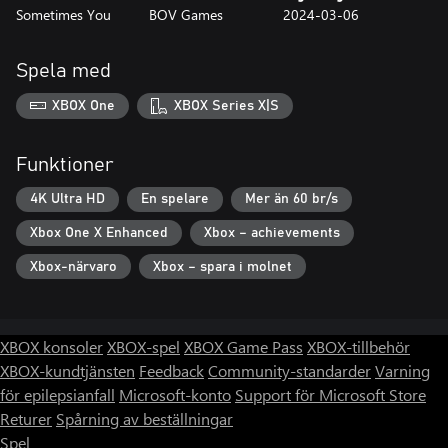
Sometimes You
BOV Games
2024-03-06
Spela med
XBOX One
XBOX Series X|S
Funktioner
4K Ultra HD
En spelare
Mer än 60 br/s
Xbox One X Enhanced
Xbox – achievements
Xbox-närvaro
Xbox – spara i molnet
XBOX konsoler
XBOX-spel
XBOX Game Pass
XBOX-tillbehör
XBOX-kundtjänsten
Feedback
Community-standarder
Varning
för epilepsianfall
Microsoft-konto
Support för Microsoft Store
Returer
Spårning av beställningar
Spel