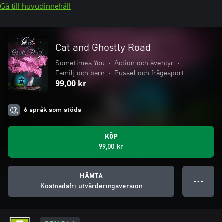
Gå till huvudinnehåll
Cat and Ghostly Road
Sometimes You
•
Action och äventyr
•
Familj och barn
•
Pussel och frågesport
99,00 kr
6 språk som stöds
KÖP
99,00 kr
HÄMTA
● ● ●
Kostnadsfri utvärderingsversion