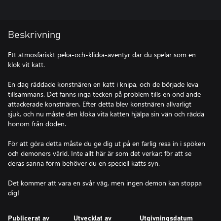
Beskrivning
Ett atmosfäriskt peka-och-klicka-äventyr där du spelar som en
klok vit katt.
En dag räddade konstnären en katt i knipa, och de började leva
tillsammans. Det fanns inga tecken på problem tills en ond ande
attackerade konstnären. Efter detta blev konstnären allvarligt
sjuk, och nu måste den kloka vita katten hjälpa sin vän och rädda
honom från döden.
För att göra detta måste du ge dig ut på en farlig resa in i spöken
och demoners värld. Inte allt här är som det verkar: för att se
deras sanna form behöver du en speciell katts syn.
Det kommer att vara en svår väg, men ingen demon kan stoppa
dig!
Publicerat av
Utvecklat av
Utgivningsdatum