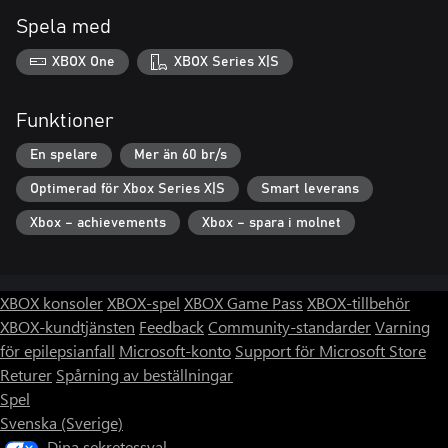
Spela med
XBOX One
XBOX Series X|S
Funktioner
En spelare
Mer än 60 br/s
Optimerad för Xbox Series X|S
Smart leverans
Xbox – achievements
Xbox – spara i molnet
XBOX konsoler
XBOX-spel
XBOX Game Pass
XBOX-tillbehör
XBOX-kundtjänsten
Feedback
Community-standarder
Varning
för epilepsianfall
Microsoft-konto
Support för Microsoft Store
Returer
Spårning av beställningar
Spel
Svenska (Sverige)
Dina sekretessval