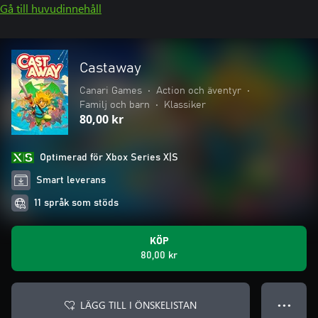
Gå till huvudinnehåll
Castaway
Canari Games
•
Action och äventyr
•
Familj och barn
•
Klassiker
80,00 kr
Optimerad för Xbox Series X|S
Smart leverans
11 språk som stöds
KÖP
80,00 kr
LÄGG TILL I ÖNSKELISTAN
● ● ●