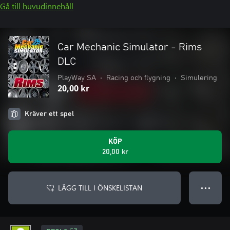
Gå till huvudinnehåll
Car Mechanic Simulator - Rims
DLC
PlayWay SA
•
Racing och flygning
•
Simulering
20,00 kr
Kräver ett spel
KÖP
20,00 kr
LÄGG TILL I ÖNSKELISTAN
● ● ●