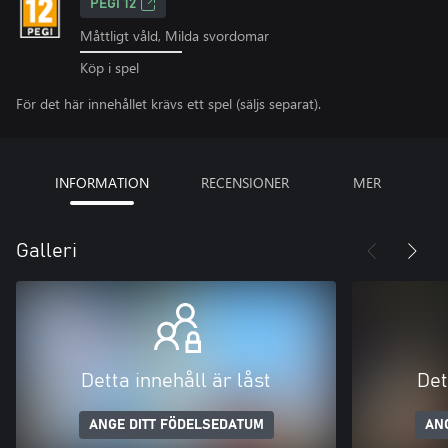
PEGI 12
Måttligt våld, Milda svordomar
Köp i spel
För det här innehållet krävs ett spel (säljs separat).
INFORMATION
RECENSIONER
MER
Galleri
Detta innehåll är låst
Det
ANGE DITT FÖDELSEDATUM
AN