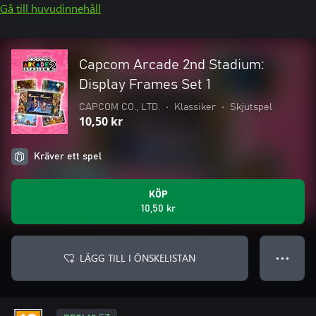
Gå till huvudinnehåll
Capcom Arcade 2nd Stadium:
Display Frames Set 1
CAPCOM CO., LTD.
•
Klassiker
•
Skjutspel
10,50 kr
Kräver ett spel
KÖP
10,50 kr
LÄGG TILL I ÖNSKELISTAN
● ● ●