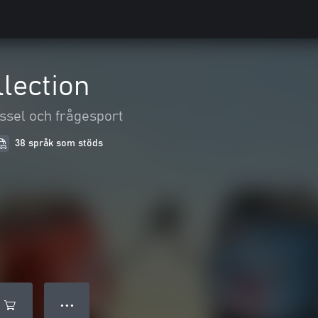
llection
ssel och frågesport
38 språk som stöds
● ● ●