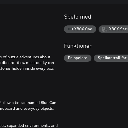
Spela med
XBOX One
XBOX Seri
Funktioner
es of puzzle adventures about
En spelare
Spelkontroll för
ardboard cities, meet quirky can
stories hidden inside every box.
. Follow a tin can named Blue Can
 cardboard and everyday objects.
zzles, expanded environments, and