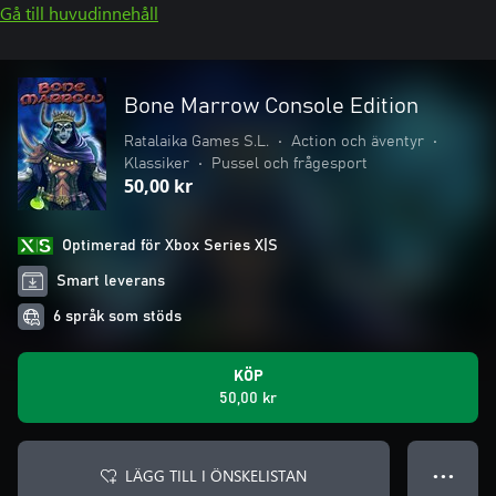
Gå till huvudinnehåll
Bone Marrow Console Edition
Ratalaika Games S.L.
•
Action och äventyr
•
Klassiker
•
Pussel och frågesport
50,00 kr
Optimerad för Xbox Series X|S
Smart leverans
6 språk som stöds
KÖP
50,00 kr
LÄGG TILL I ÖNSKELISTAN
● ● ●