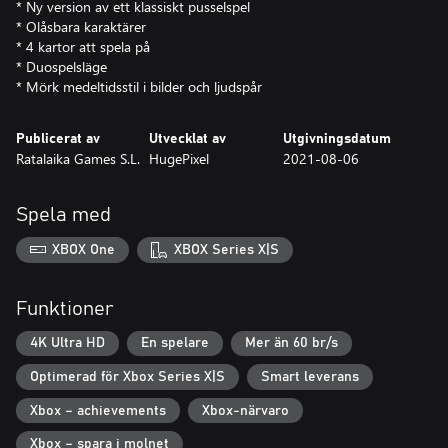
* Ny version av ett klassiskt pusselspel
* Olåsbara karaktärer
* 4 kartor att spela på
* Duospelsläge
* Mörk medeltidsstil i bilder och ljudspår
Publicerat av
Utvecklat av
Utgivningsdatum
Ratalaika Games S.L.
HugePixel
2021-08-06
Spela med
XBOX One
XBOX Series X|S
Funktioner
4K Ultra HD
En spelare
Mer än 60 br/s
Optimerad för Xbox Series X|S
Smart leverans
Xbox – achievements
Xbox-närvaro
Xbox – spara i molnet