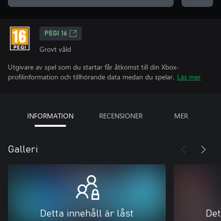
PEGI 16
Grovt våld
Utgivare av spel som du startar får åtkomst till din Xbox-
profilinformation och tillhörande data medan du spelar.
Läs mer
INFORMATION
RECENSIONER
MER
Galleri
Detta innehåll är låst
Det