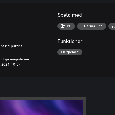
Spela med
PC
XBOX One
Funktioner
-based puzzles.
En spelare
Utgivningsdatum
2024-10-04