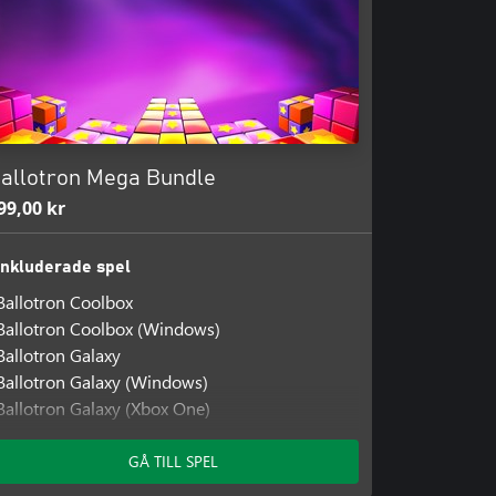
allotron Mega Bundle
99,00 kr
Inkluderade spel
Ballotron Coolbox
Ballotron Coolbox (Windows)
Ballotron Galaxy
Ballotron Galaxy (Windows)
Ballotron Galaxy (Xbox One)
Ballotron Oceans
Ballotron Oceans (Windows 10)
GÅ TILL SPEL
Beat of Montezuma