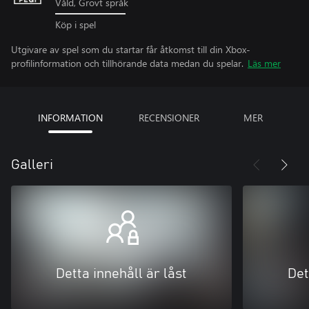
Våld, Grovt språk
Köp i spel
Utgivare av spel som du startar får åtkomst till din Xbox-
profilinformation och tillhörande data medan du spelar.
Läs mer
INFORMATION
RECENSIONER
MER
Galleri
Detta innehåll är låst
Det