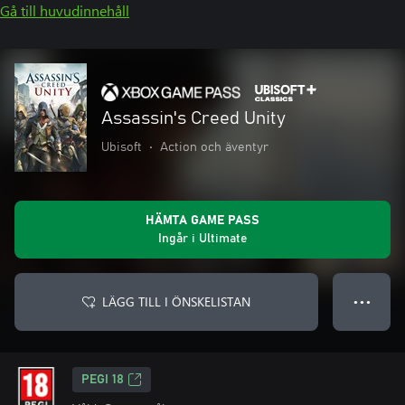
Gå till huvudinnehåll
Assassin's Creed Unity
Ubisoft
•
Action och äventyr
HÄMTA GAME PASS
Ingår i Ultimate
LÄGG TILL I ÖNSKELISTAN
● ● ●
PEGI 18