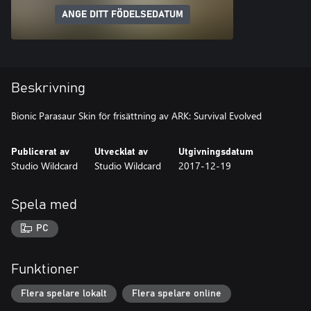
ANGE DITT FÖDELSEDATUM
Beskrivning
Bionic Parasaur Skin för frisättning av ARK: Survival Evolved
Publicerat av
Utvecklat av
Utgivningsdatum
Studio Wildcard
Studio Wildcard
2017-12-19
Spela med
PC
Funktioner
Flera spelare lokalt
Flera spelare online