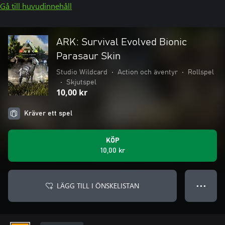
Gå till huvudinnehåll
ARK: Survival Evolved Bionic
Parasaur Skin
Studio Wildcard
•
Action och äventyr
•
Rollspel
•
Skjutspel
10,00 kr
Kräver ett spel
KÖP
10,00 kr
LÄGG TILL I ÖNSKELISTAN
● ● ●