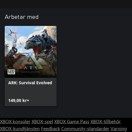
Arbetar med
ARK: Survival Evolved
149,00 kr+
XBOX konsoler
XBOX-spel
XBOX Game Pass
XBOX-tillbehör
XBOX-kundtjänsten
Feedback
Community-standarder
Varning