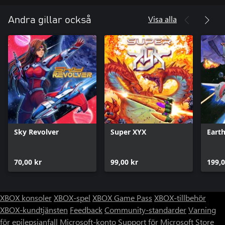
Visa alla
Andra gillar också
Sky Revolver
Super XYX
Eart
70,00 kr
99,00 kr
199,0
XBOX konsoler
XBOX-spel
XBOX Game Pass
XBOX-tillbehör
XBOX-kundtjänsten
Feedback
Community-standarder
Varning
för epilepsianfall
Microsoft-konto
Support för Microsoft Store