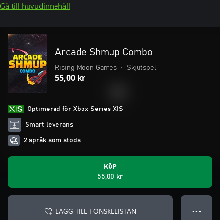
Gå till huvudinnehåll
Arcade Shmup Combo
Rising Moon Games
•
Skjutspel
55,00 kr
Optimerad för Xbox Series X|S
Smart leverans
2 språk som stöds
KÖP
55,00 kr
LÄGG TILL I ÖNSKELISTAN
● ● ●