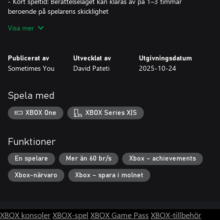
- Kort speltid: Berättelseläget kan klaras av på 1–3 timmar
beroende på spelarens skicklighet
- Spelbarhet: Arkadläge med snabba överlevnadsmatcher
Visa mer
- Poängsystem: Samla poäng och byt dem mot bättre vapen eller
kosmetika till din karaktär
- Atmosfäriskt: Utforska Amazonas med olika visuella och
Publicerat av
Utvecklat av
Utgivningsdatum
ljudmässiga effekter, vädersystem och en dag-och-natt-cykel
Sometimes You
David Pateti
2025-10-24
Spela med
XBOX One
XBOX Series X|S
Funktioner
En spelare
Mer än 60 br/s
Xbox – achievements
Xbox-närvaro
Xbox – spara i molnet
XBOX konsoler
XBOX-spel
XBOX Game Pass
XBOX-tillbehör