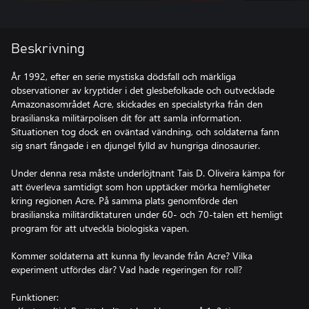
Beskrivning
År 1992, efter en serie mystiska dödsfall och märkliga
observationer av kryptider i det glesbefolkade och outvecklade
Amazonasområdet Acre, skickades en specialstyrka från den
brasilianska militärpolisen dit för att samla information.
Situationen tog dock en oväntad vändning, och soldaterna fann
sig snart fångade i en djungel fylld av hungriga dinosaurier.
Under denna resa måste underlöjtnant Tais D. Oliveira kämpa för
att överleva samtidigt som hon upptäcker mörka hemligheter
kring regionen Acre. På samma plats genomförde den
brasilianska militärdiktaturen under 60- och 70-talen ett hemligt
program för att utveckla biologiska vapen.
Kommer soldaterna att kunna fly levande från Acre? Vilka
experiment utfördes där? Vad hade regeringen för roll?
Funktioner: