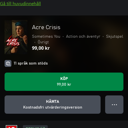
Gå till huvudinnehåll
Acre Crisis
Sometimes You
•
Action och äventyr
•
Skjutspel
•
Övrigt
99,00 kr
11 språk som stöds
KÖP
99,00 kr
HÄMTA
● ● ●
Kostnadsfri utvärderingsversion