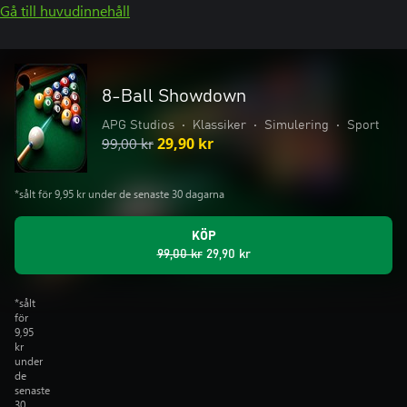
Gå till huvudinnehåll
8-Ball Showdown
APG Studios
•
Klassiker
•
Simulering
•
Sport
99,00 kr
29,90 kr
*sålt för 9,95 kr under de senaste 30 dagarna
KÖP
99,00 kr
29,90 kr
*sålt
för
9,95
kr
under
de
senaste
30