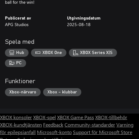
ball for the win!
Publicerat av
Utgivningsdatum
APG Studios
2025-08-18
Spela med
Hub
XBOX One
XBOX Series X|S
PC
Funktioner
Xbox-närvaro
Xbox – klubbar
XBOX konsoler
XBOX-spel
XBOX Game Pass
XBOX-tillbehör
XBOX-kundtjänsten
Feedback
Community-standarder
Varning
för epilepsianfall
Microsoft-konto
Support för Microsoft Store