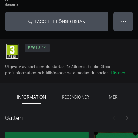
dagarna
LÄGG TILL I ÖNSKELISTAN
● ● ●
PEGI 3
Utgivare av spel som du startar får åtkomst till din Xbox-
profilinformation och tillhörande data medan du spelar.
Läs mer
INFORMATION
RECENSIONER
MER
Galleri