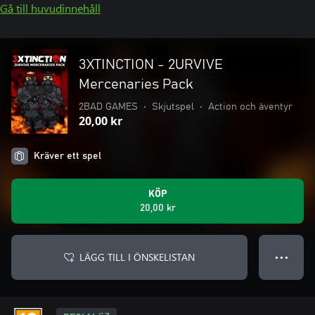
Gå till huvudinnehåll
3XTINCTION - 2URVIVE
Mercenaries Pack
2BAD GAMES
•
Skjutspel
•
Action och äventyr
20,00 kr
Kräver ett spel
KÖP
20,00 kr
LÄGG TILL I ÖNSKELISTAN
● ● ●