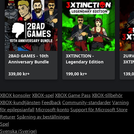
2BAD GAMES - 10th
3XTINCTION -
2URV
Anniversary Bundle
Legendary Edition
3XTI
339,00 kr+
199,00 kr+
139,0
XBOX konsoler
XBOX-spel
XBOX Game Pass
XBOX-tillbehör
XBOX-kundtjänsten
Feedback
Community-standarder
Varning
för epilepsianfall
Microsoft-konto
Support för Microsoft Store
Returer
Spårning av beställningar
Spel
Svenska (Sverige)