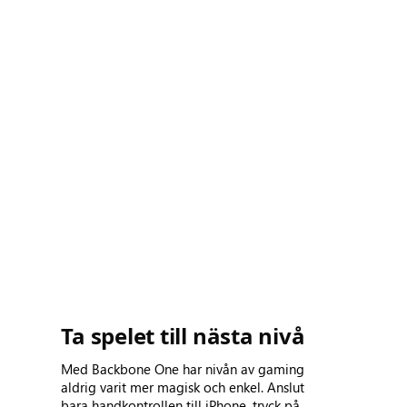
Ta spelet till nästa nivå
Med Backbone One har nivån av gaming
aldrig varit mer magisk och enkel. Anslut
bara handkontrollen till iPhone, tryck på