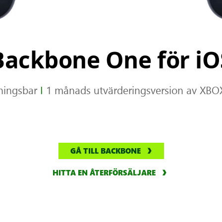
Backbone One för iO
ningsbar
I
1 månads utvärderingsversion av XBO
GÅ TILL BACKBONE
HITTA EN ÅTERFÖRSÄLJARE