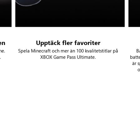
en
Upptäck fler favoriter
ne.
Spela Minecraft och mer än 100 kvalitetstitlar på
B
.
XBOX Game Pass Ultimate.
batt
är 
o