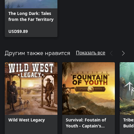
The Long Dark: Tales
from the Far Territory
USD$9.89
Показать все
Другим также нравится
Wild West Legacy
Survival: Foutain of
Tribe
Youth - Captain's
Build
Edition