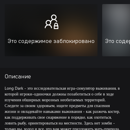
Это содержимое заблокировано
Это соде
Описание
Long Dark - это исследовательская игра-симулятор выживания, в
которой игроки-одиночки должны позаботиться о себе в ходе
изучения обширных морозных необитаемых территорий.
Следите за своим здоровьем, ищите предметы для спасения
жизни и овладевайте навыками выживания - как разжечь костер,
как поддерживать свое снаряжение в порядке, как охотиться,
ловить рыбу, ориентироваться на местности. Здесь нет зомби -
только вы, холод и все, что вам может предложить мать-природа.