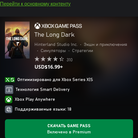
Перейти к основному контенту
The Long Dark
Hinterland Studio Inc.
•
Экшн и приключения
•
Симуляторы
•
Стратегии
310
USD$16.99+
Оптимизировано для Xbox Series X|S
Технология Smart Delivery
Xbox Play Anywhere
Поддерживаемые языки: 18
СКАЧАТЬ GAME PASS
Включено в Premium