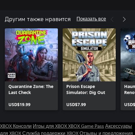
- Элемент стратегии - планируйте набеги на город и готовьтесь к
столкновениям с военными
- Тысячи различных мутагенов - назовите их все.
Показать все
Другим также нравится
Quarantine Zone: The
Prison Escape
Haun
Last Check
Simulator: Dig Out
Reno
USD$19.99
USD$7.99
USD$
XBOX Консоли
Игры для XBOX
XBOX Game Pass
Аксессуары
для XBOX
Служба поддержки XBOX
Отзывы и предложения