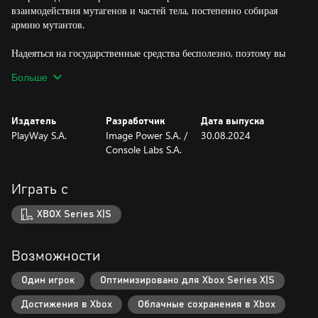
взаимодействия мутагенов и частей тела, постепенно собирая
армию мутантов.
Надеяться на государственные средства бесполезно, поэтому вы
будете обходиться всем, что сможете найти или даже украсть.
Больше
Управляйте инвентарем, расширяйте лабораторию и следите за
безопасностью своего убежища. Не позволяйте панике
руководить вами: чем сильнее вы напряжены, тем больше
Издатель
Разработчик
Дата выпуска
шансов, что федералы заглянут поздороваться и проверить ваше
PlayWay S.A.
Image Power S.A. /
30.08.2024
убежище! Не оставляйте следов, будьте терпеливы и предельно
Console Labs S.A.
осторожны! Они даже не поймут, что их настигло!
Не хватает ресурсов? Нужно больше подопытных? Отправьте
Играть с
своих больных существ в город! Найдите все необходимые
ресурсы. Посеяв панику в городе, вы отпугнете всех, кто
XBOX Series X|S
попытается найти ваше убежище. А если вас начнут искать
военные, отправьте самых сильных существ, чтобы преподать им
урок. Пусть никто не остановит вас в поисках лучшего мутагена!
Возможности
Особенности:
Один игрок
Оптимизировано для Xbox Series X|S
- Симулятор безумного ученого от первого лица
Достижения в Xbox
Облачные сохранения в Xbox
- Сложное управление ресурсами и инвентарем