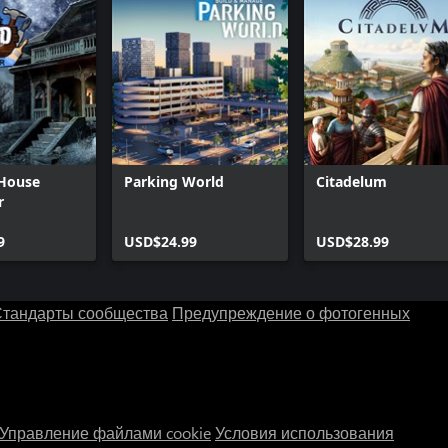
House
Parking World
Citadelum
r
9
USD$24.99
USD$28.99
тандарты сообщества
Предупреждение о фотогенных
Управление файлами cookie
Условия использования