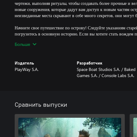
чертежи, выполняя ритуалы, чтобы создавать более прочные и ве
новые сооружения, которые дадут вам доступ к новым частям ост
неизведанные места скрывают в себе много секретов, они могут 
Начните свое путешествие по острову! Следуйте указаниям стар
погрузитесь в основную историю. Если вы хотите стать вождем 
завоевать их доверие, чтобы быть уверенным, что в трудные врем
Больше
Роль строителя важна, но материалы - это не все! Чтобы жить, ва
подходящие инструменты и отправляйтесь на охоту. Вам понадоб
Издатель
Разработчик
не только свой голод, но и голод ваших жителей. Местные жите
PlayWay S.A.
Space Boat Studios S.A. / Baked
пищу. Вы не можете позволить голоду воцариться в деревне!
Games S.A. / Console Labs S.A.
Развивайте свою деревню! В игре Tribe: Primitive Builder вы кон
племени, так как вы несете ответственность за удовлетворение и
слишком быстро, вы рискуете оказаться голодными, а если расш
можете оказаться неподготовленными к тому, что предстоит. См
Сравнить выпуски