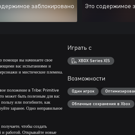
одержимое заблокировано
Это содержимое 
Играть с
о помощи вы начинаете свое
XBOX Series X|S
идающими вас испытаниями и
персонажи и мистические племена.
Возможности
ое положение в Tribe: Primitive
Один игрок
Оптимизирован
 что может быть полезным для вас
пользу или погибните, как
Облачные сохранения в Xbox
руйте заранее. Одно неправильное
получаете, чтобы создать
 и работой. Открывайте новые