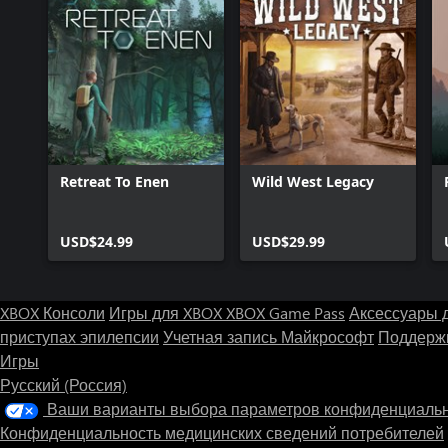
Retreat To Enen
Wild West Legacy
USD$24.99
USD$29.99
XBOX Консоли
Игры для XBOX
XBOX Game Pass
Аксессуары 
приступах эпилепсии
Учетная запись Майкрософт
Поддержк
Игры
Русский (Россия)
Ваши варианты выбора параметров конфиденциаль
Конфиденциальность медицинских сведений потребителей