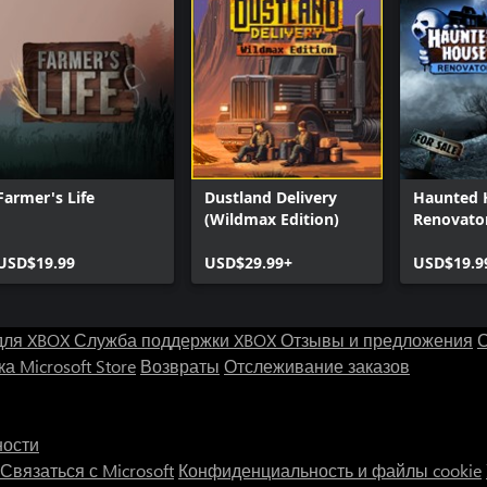
Farmer's Life
Dustland Delivery
Haunted 
(Wildmax Edition)
Renovato
USD$19.99
USD$29.99+
USD$19.9
для XBOX
Служба поддержки XBOX
Отзывы и предложения
С
а Microsoft Store
Возвраты
Отслеживание заказов
ности
Связаться с Microsoft
Конфиденциальность и файлы cookie