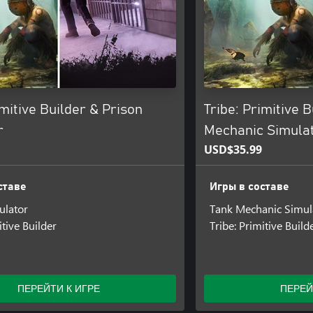
imitive Builder & Prison
Tribe: Primitive 
r
Mechanic Simula
USD$35.99
ставе
Игры в составе
ulator
Tank Mechanic Simul
itive Builder
Tribe: Primitive Build
ПЕРЕЙТИ К ИГРЕ
ПЕРЕЙ