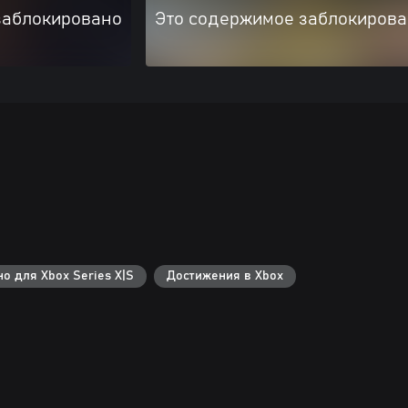
заблокировано
Это содержимое заблокиров
о для Xbox Series X|S
Достижения в Xbox