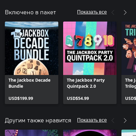
Показать все
Включено в пакет
The Jackbox Decade
The Jackbox Party
The 
Bundle
Quintpack 2.0
Trilo
USD$199.99
USD$54.99
USD$
Показать все
Другим также нравится