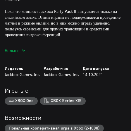
Пока что комплект Jackbox Party Pack 8 выпускается только на
английском языке. Этими играми не поддерживается проведение
матчей в режиме онлайн, но в них можно играть удаленно,
пользуясь сервисами для прямых трансляций и средствами
проведения видеоконференций.
О каждой из игр
Больше
Drawful Animate (от 3 до 10 игроков) — оно живет! Динамичная
игра догадок с ужасными рисунками и забавными ошибочными
Издатель
Разработчик
Дата выпуска
ответами. В этой обновленной версии игроки создают
Jackbox Games, Inc.
Jackbox Games, Inc.
14.10.2021
повторяющиеся мультипликации из двух кадров на основе
странных, случайно выбранных названий.
Играть с
The Wheel of Enormous Proportions (от 2 до 8 игроков) — таких
больших викторин еще никогда не было! Фантастическая,
XBOX One
XBOX Series X|S
таинственная Рулетка задает самые разнообразные трудные
вопросы. Победители награждаются секторами Рулетки,
позволяющими надеяться на большой выигрыш после каждой
Возможности
захватывающей дыхание раскрутки. В конце огромная рулетка
отвечает на самый сокровенный вопрос одного игрока.
Локальная кооперативная игра в Xbox (2-1000)