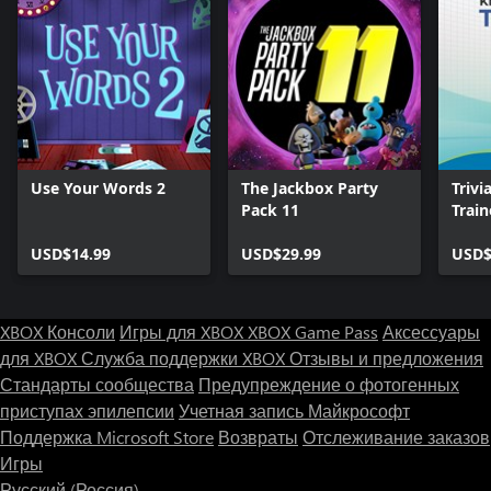
Use Your Words 2
The Jackbox Party
Trivi
Pack 11
Train
Gam
USD$14.99
USD$29.99
USD$
XBOX Консоли
Игры для XBOX
XBOX Game Pass
Аксессуары
для XBOX
Служба поддержки XBOX
Отзывы и предложения
Стандарты сообщества
Предупреждение о фотогенных
приступах эпилепсии
Учетная запись Майкрософт
Поддержка Microsoft Store
Возвраты
Отслеживание заказов
Игры
Русский (Россия)