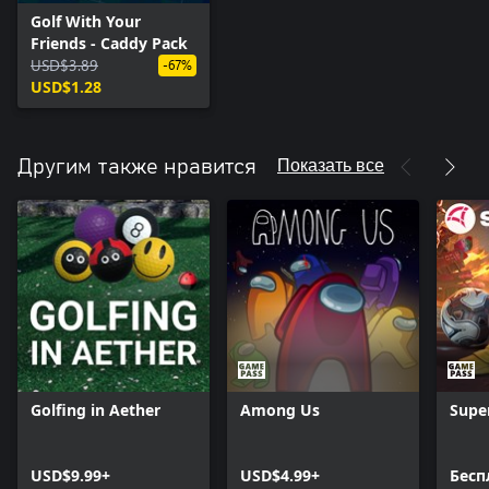
Golf With Your
Friends - Caddy Pack
USD$3.89
-67%
USD$1.28
Показать все
Другим также нравится
Golfing in Aether
Among Us
Supe
USD$9.99+
USD$4.99+
Бесп