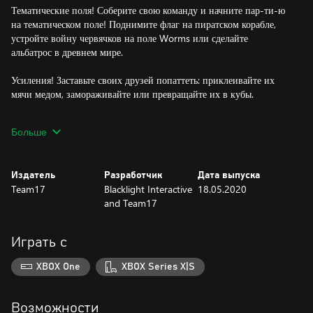
Тематические поля! Соберите свою команду и начните пар-ти-ю
на тематическом поле! Поднимите флаг на пиратском корабле,
устройте войну червячков на поле Worms или сделайте
альбатрос в древнем мире.
Усиления! Заставьте своих друзей попаттеть: приклеивайте их
мячи медом, замораживайте или превращайте их в кубы.
Три режима игры! Играйте в классический мини-гольф,
Больше
забивайте пары в кольца или замените лунки на хоккейные
ворота.
Издатель
Разработчик
Дата выпуска
Персонализация! Устройте показ мод на фервее с помощью
Team17
Blacklight Interactive
18.05.2020
стильных головных уборов, надувных кругов и следов для мячей!
and Team17
Играть с
XBOX One
XBOX Series X|S
Возможности