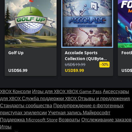
Golf Up
Accolade Sports
Footb
Collection (QUByte
Classics)
USD$19.99
-50%
USD$6.99
USD$9.99
USD$
XBOX Консоли
Игры для XBOX
XBOX Game Pass
Аксессуары
для XBOX
Служба поддержки XBOX
Отзывы и предложения
Стандарты сообщества
Предупреждение о фотогенных
приступах эпилепсии
Учетная запись Майкрософт
Поддержка Microsoft Store
Возвраты
Отслеживание заказов
Игры