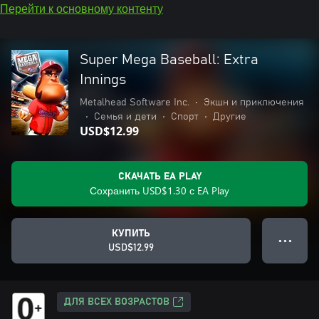
Перейти к основному контенту
Super Mega Baseball: Extra
Innings
Metalhead Software Inc.
•
Экшн и приключения
•
Семья и дети
•
Спорт
•
Другие
USD$12.99
СКАЧАТЬ EA PLAY
Сохранить USD$1.30 с EA Play
КУПИТЬ
● ● ●
USD$12.99
ДЛЯ ВСЕХ ВОЗРАСТОВ