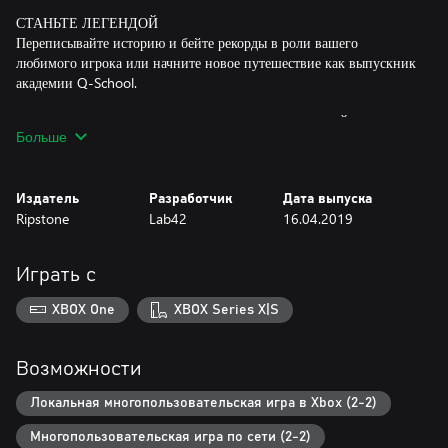
СТАНЬТЕ ЛЕГЕНДОЙ
Переписывайте историю и бейте рекорды в роли вашего
любимого игрока или начните новое путешествие как выпускник
академии Q-School.
ИГРА С ДРУГИМИ ИГРОКАМИ ПО СЕТИ И ОФЛАЙН
Больше
Выбирайте любой из множества офлайн- и онлайн-режимов: от
быстрых партий с автоматическим подбором соперника до
глобальных сетевых турниров, проходящих в то же время, что и
Издатель
Разработчик
Дата выпуска
настоящие турниры под эгидой World Snooker. А еще здесь есть
Ripstone
Lab42
16.04.2019
настраиваемые партии в классический снукер, «с шестью
красными» и «шут-аут» для офлайн- и онлайн-режимов.
Играть с
XBOX One
XBOX Series X|S
Возможности
Локальная многопользовательская игра в Xbox (2-2)
Многопользовательская игра по сети (2-2)