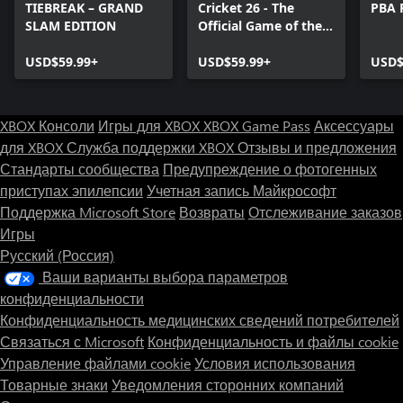
TIEBREAK – GRAND
Cricket 26 - The
PBA 
SLAM EDITION
Official Game of the
Ashes
USD$59.99+
USD$59.99+
USD$
XBOX Консоли
Игры для XBOX
XBOX Game Pass
Аксессуары
для XBOX
Служба поддержки XBOX
Отзывы и предложения
Стандарты сообщества
Предупреждение о фотогенных
приступах эпилепсии
Учетная запись Майкрософт
Поддержка Microsoft Store
Возвраты
Отслеживание заказов
Игры
Русский (Россия)
Ваши варианты выбора параметров
конфиденциальности
Конфиденциальность медицинских сведений потребителей
Связаться с Microsoft
Конфиденциальность и файлы cookie
Управление файлами cookie
Условия использования
Товарные знаки
Уведомления сторонних компаний