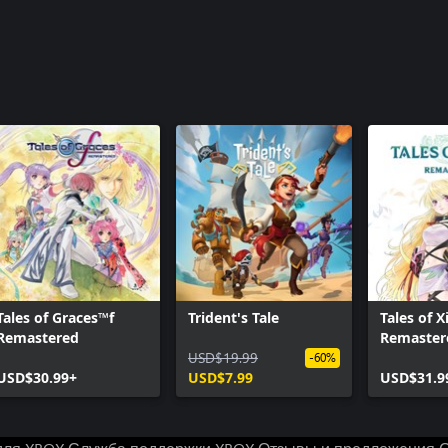
Tales of Graces™f
Trident's Tale
Tales of Xi
Remastered
Remaster
USD$19.99
-60%
USD$30.99+
USD$7.99
USD$31.9