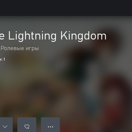
he Lightning Kingdom
Ролевые игры
: 1
● ● ●