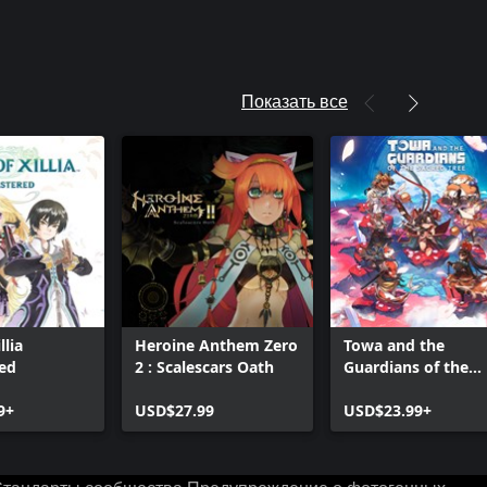
Показать все
llia
Heroine Anthem Zero
Towa and the
ed
2 : Scalescars Oath
Guardians of the
Sacred Tree
9+
USD$27.99
USD$23.99+