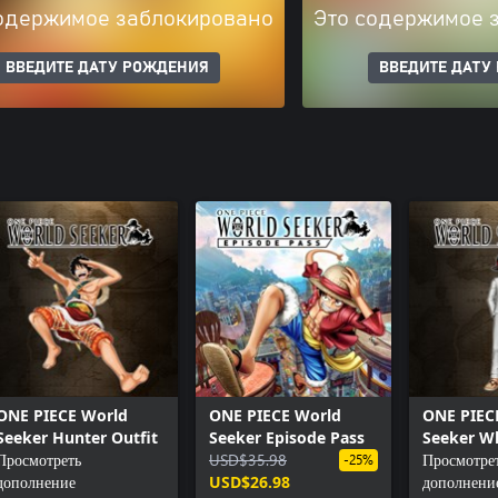
одержимое заблокировано
Это содержимое 
ВВЕДИТЕ ДАТУ РОЖДЕНИЯ
ВВЕДИТЕ ДАТУ
ONE PIECE World
ONE PIECE World
ONE PIEC
Seeker Hunter Outfit
Seeker Episode Pass
Seeker Wh
Просмотреть
USD$35.98
Outfit
Просмотре
-25%
дополнение
USD$26.98
дополнени