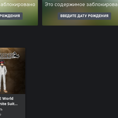
заблокировано
Это содержимое заблокиров
 РОЖДЕНИЯ
ВВЕДИТЕ ДАТУ РОЖДЕНИЯ
E World
ite Suit
ть
е