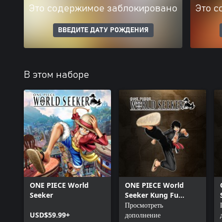
Это содержимое заблокировано
Это с
ВВЕДИТЕ ДАТУ РОЖДЕНИЯ
В этом наборе
ONE PIECE World
ONE PIECE World
Seeker
Seeker Kung Fu
Outfit
Просмотреть
USD$59.99+
дополнение