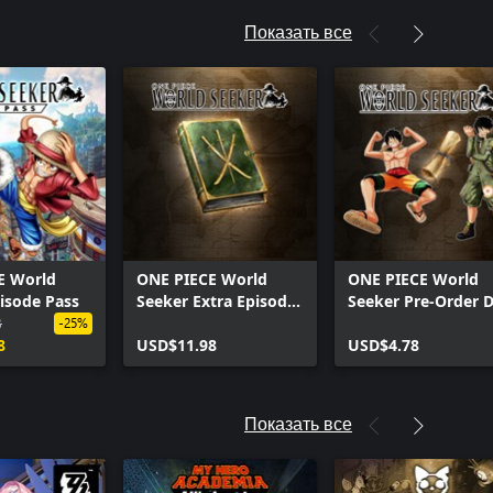
Показать все
E World
ONE PIECE World
ONE PIECE World
isode Pass
Seeker Extra Episode
Seeker Pre-Order 
8
1: Void Mirror
Bundle
-25%
8
Prototype
USD$11.98
USD$4.78
Показать все