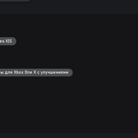
es X|S
ры для Xbox One X с улучшениями