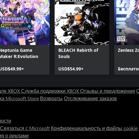
Neptunia Game
BLEACH Rebirth of
Zenless Z
Maker R:Evolution
Souls
USD$49.99+
USD$54.99+
Бесплатн
для XBOX
Служба поддержки XBOX
Отзывы и предложения
С
а Microsoft Store
Возвраты
Отслеживание заказов
ности
Связаться с Microsoft
Конфиденциальность и файлы cookie
я о рекламе