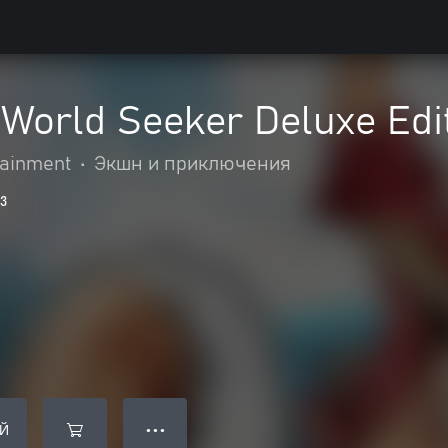
World Seeker Deluxe Edi
ainment
•
Экшн и приключения
3
Й
● ● ●