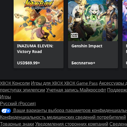
INAZUMA ELEVEN:
Genshin Impact
Victory Road
USD$69.99+
Бесплатно+
XBOX Консоли
Игры для XBOX
XBOX Game Pass
Аксессуары 
приступах эпилепсии
Учетная запись Майкрософт
Поддержк
Игры
Русский (Россия)
Ваши варианты выбора параметров конфиденциаль
Конфиденциальность медицинских сведений потребителей
Товарные знаки
Уведомления сторонних компаний
Сведени