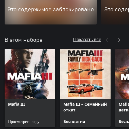
Это содержимое заблокировано
Это соде
Показать все
В этом наборе
Mafia III
Mafia III – Семейный
Mafia
откат
детк
Просмотреть игру
Бесплатно
Бесп