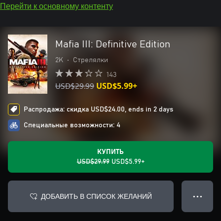
Перейти к основному контенту
Mafia III: Definitive Edition
2K
•
Стрелялки
143
USD$29.99
USD$5.99+
Распродажа: скидка USD$24.00, ends in 2 days
Специальные возможности: 4
КУПИТЬ
USD$29.99
USD$5.99+
ДОБАВИТЬ В СПИСОК ЖЕЛАНИЙ
● ● ●