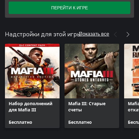
ПЕРЕЙТИ К ИГРЕ
Показать все
Надстройки для этой игры
Набор дополнений
Mafia III: Старые
Mafi
для Mafia III
счеты
отка
Бесплатно
Бесплатно
Бесп