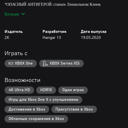
*ОПАСНЫЙ АНТИГЕРОЙ: станьте Линкольном Клеем,
ветераном Вьетнама и сиротой, который жаждет отомстить
Больше
убийцам своей приемной семьи
*ОТОМСТИТЕ ПО-СВОЕМУ: вам решать, как отомстить
Издатель
Разработчик
Дата выпуска
мафии — с помощью скрытности, грубой силы или огневой
2K
Hangar 13
19.05.2020
мощи
*НОВАЯ СЕМЬЯ НА РУИНАХ СТАРОЙ: постройте новую
Играть с
преступную империю. Решайте, кого из помощников наградить,
а кого — подставить
XBOX One
XBOX Series X|S
Купив игру Mafia III: Definitive Edition, вы получите армейскую
куртку и машину Линкольна для Mafia: Definitive Edition и Mafia
Возможности
II: Definitive Edition.
4K Ultra HD
HDR10
Один игрок
Игры для Xbox One X с улучшениями
Достижения в Xbox
Присутствие в Xbox
Облачные сохранения в Xbox