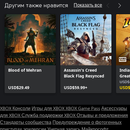
Показать все
Другим также нравится
Blood of Mehran
Assassin's Creed
India
Black Flag Resynced
Great
USD$
USD$29.49
USD$59.99+
USD$
XBOX Консоли
Игры для XBOX
XBOX Game Pass
Аксессуары
для XBOX
Служба поддержки XBOX
Отзывы и предложения
Стандарты сообщества
Предупреждение о фотогенных
приступах эпилепсии
Учетная запись Майкрософт