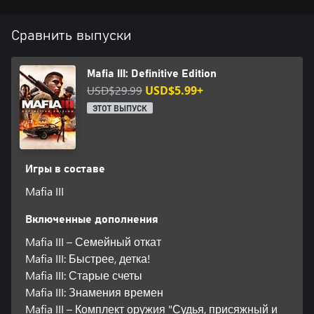
Сравнить выпуски
Mafia III: Definitive Edition
USD$29.99
USD$5.99+
ЭТОТ ВЫПУСК
Игры в составе
Mafia III
Включенные дополнения
Mafia III – Семейный откат
Mafia III: Быстрее, детка!
Mafia III: Старые счеты
Mafia III: Знамения времен
Mafia III – Комплект оружия "Судья, присяжный и