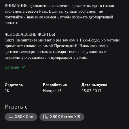
ВНИМАНИЕ: дополнение «Знамения времен» входит в состав
абонемента Season Pass. Если вы купили абонемент, не
покупайте «Знамения времен», чтобы избежать дублирующей
оплаты.
ЧЕЛОВЕЧЕСКИЕ ЖЕРТВЫ
Секта Энсангланте мечтает о рае земном в Нью-Бордо, но методы
применяет словно из самой Преисподней. Накачивая своих
адептов галлюциногенами, главари секты погружают их в
искаженную реальность и превращают в убийц.
Больше
МЕСТА РИТУАЛОВ
С помощью новых инструментов и навыков Линкольн должен
расследовать кровавые ритуалы секты по всему городу.
Издатель
Разработчик
Дата выпуска
Армейская подготовка поможет ему раскрыть тайны сектантов и
2K
Hangar 13
25.07.2017
найти их логово в заброшенной психиатрической лечебнице на
побережье.
Играть с
НОВЫЕ ИНСТРУМЕНТЫ И ТАКТИКА
Энсангланте подчиняют себе людей, сталкивая их за грань
XBOX One
XBOX Series X|S
реальности. Чтобы уравнять шансы, Линкольну потребуются и
новый навык замедленной стрельбы, и целый арсенал нового