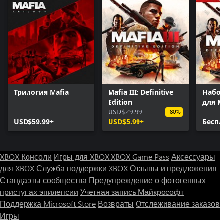
Трилогия Mafia
Mafia III: Definitive
Набо
Edition
для M
USD$29.99
-80%
USD$59.99+
USD$5.99+
Бесп
XBOX Консоли
Игры для XBOX
XBOX Game Pass
Аксессуары
для XBOX
Служба поддержки XBOX
Отзывы и предложения
Стандарты сообщества
Предупреждение о фотогенных
приступах эпилепсии
Учетная запись Майкрософт
Поддержка Microsoft Store
Возвраты
Отслеживание заказов
Игры