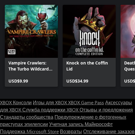
Vampire Crawlers:
Knock on the Coffin
Deat
The Turbo Wildcard
Lid
Ques
from Vampire
Survivors
USD$9.99
USD$34.99
USD$
XBOX Консоли
Игры для XBOX
XBOX Game Pass
Аксессуары
для XBOX
Служба поддержки XBOX
Отзывы и предложения
Стандарты сообщества
Предупреждение о фотогенных
приступах эпилепсии
Учетная запись Майкрософт
Поддержка Microsoft Store
Возвраты
Отслеживание заказов