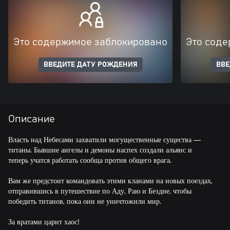
Это содержимое заблокировано
Это соде
ВВЕДИТЕ ДАТУ РОЖДЕНИЯ
ВВЕ
Описание
Власть над Небесами захватили могущественные существа —
титаны. Бывшие ангелы и демоны наспех создали альянс и
теперь учатся работать сообща против общего врага.
Вам же предстоит командовать этими кланами на новых поездах,
отправившись в путешествие по Аду, Раю и Бездне, чтобы
победить титанов, пока они не уничтожили мир.
За вратами царит хаос!