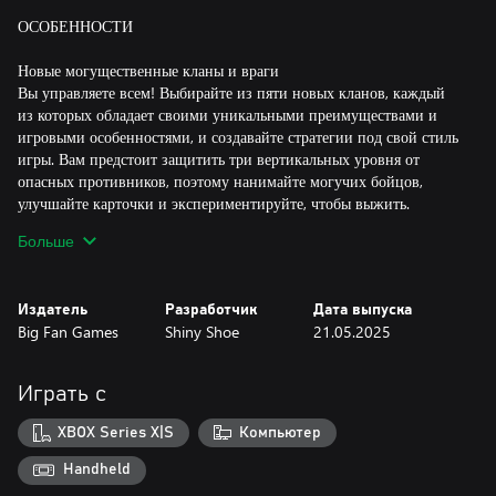
ОСОБЕННОСТИ
Новые могущественные кланы и враги
Вы управляете всем! Выбирайте из пяти новых кланов, каждый
из которых обладает своими уникальными преимуществами и
игровыми особенностями, и создавайте стратегии под свой стиль
игры. Вам предстоит защитить три вертикальных уровня от
опасных противников, поэтому нанимайте могучих бойцов,
улучшайте карточки и экспериментируйте, чтобы выжить.
Сможете одолеть новых и очень сложных титанов?
Больше
Новые типы карт
Новые карты комнат и снаряжения. Карты комнат значительно
Издатель
Разработчик
Дата выпуска
усиливают ваш поезд и предоставляют вам стратегические
Big Fan Games
Shiny Shoe
21.05.2025
преимущества над врагами. Применяемые к бойцам карты
снаряжения наделяют их бонусами, помогающими в бою!
Играть с
Динамические особенности и глубина
Форпост Согласия — это оживленный центр, который вы будете
XBOX Series X|S
Компьютер
посещать после каждой поездки. Здесь вы получите доступ к
главным возможностям Monster Train 2, а также узнаете истории
Handheld
персонажей и сможете продвинуться по сюжету игры.