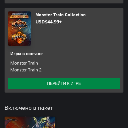
случайных событий и, возможно, даже пара сюрпризов из-за
пределов вселенной Monster Train.
Monster Train Collection
Бесконечный режим
USD$44.99+
Встречайте одну из самых востребованных игроками Monster
Train возможностей! Путешествуйте по Железной дороге с
постоянно растущей сложностью, испытывайте свое мастерство и
узнавайте, насколько вы сильны. Вы даже сможете сравнить свои
результаты с успехами друзей!
Игры в составе
Monster Train
Monster Train 2
ПЕРЕЙТИ К ИГРЕ
Включено в пакет