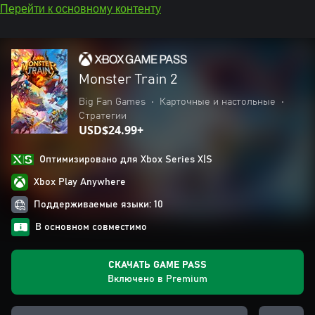
Перейти к основному контенту
Monster Train 2
Big Fan Games
•
Карточные и настольные
•
Стратегии
USD$24.99+
Оптимизировано для Xbox Series X|S
Xbox Play Anywhere
Поддерживаемые языки: 10
В основном совместимо
СКАЧАТЬ GAME PASS
Включено в Premium