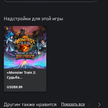
Надстройки для этой игры
«Monster Train 2:
Судьба
Железнодорожнико
в»
USD$9.99
Показать все
Другим также нравится