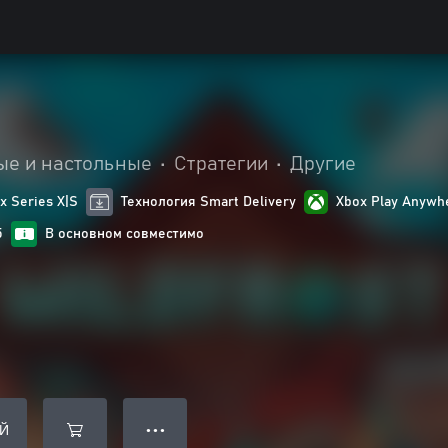
ые и настольные
•
Стратегии
•
Другие
 Series X|S
Технология Smart Delivery
Xbox Play Anywh
5
В основном совместимо
Й
● ● ●