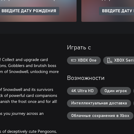
ВВЕДИТЕ ДАТУ РОЖДЕНИЯ
ВВЕДИТЕ ДАТУ
Играть с
r! Collect and upgrade card
XBOX One
XBOX Seri
ons, Gobblers and brutish boss
town of Snowdwell, unlocking more
Возможности
f Snowdwell and its survivors
4K Ultra HD
Один игрок
deck of powerful card companions
nish the frost once and for all!
Интеллектуальная доставка
 as you journey across an
Облачные сохранения в Xbox
 of deceptively cute Pengoons,