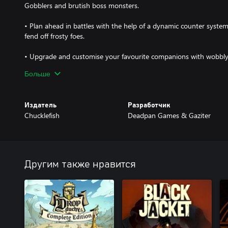
Gobblers and brutish boss monsters.
• Plan ahead in battles with the help of a dynamic counter syst
fend off frosty foes.
• Upgrade and customise your favourite companions with wobbly
Больше
• Take shelter in the town of Snowdwell between runs, constructi
tribes, events and more to aid in your fight against the everlasting
Издатель
Разработчик
• Test your skills with daily runs and challenges, creating endless r
Chucklefish
Deadpan Games & Gaziter
Другим также нравится