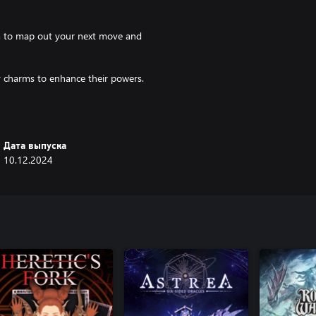
em to map out your next move and
 charms to enhance their powers.
ng buildings to unlock new cards,
 frost.
Дата выпуска
eplayability!
10.12.2024