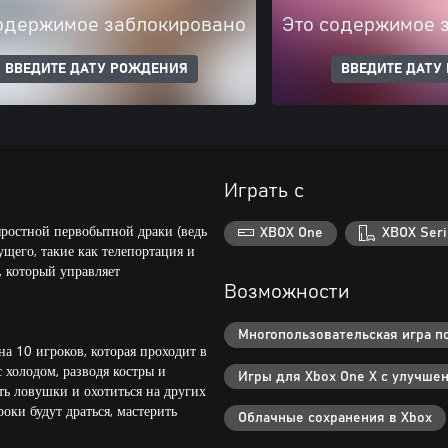
одержимое заблокировано
Это содержимое 
ВВЕДИТЕ ДАТУ РОЖДЕНИЯ
ВВЕДИТЕ ДАТУ
Играть с
 яростной первобытной драки (ведь
XBOX One
XBOX Seri
ущего, такие как телепортация и
 который управляет
Возможности
Многопользовательская игра по 
а 10 игроков, которая проходит в
 холодом, разводя костры и
Игры для Xbox One X с улучше
ть ловушки и охотиться на других
ки будут драться, мастерить
Облачные сохранения в Xbox