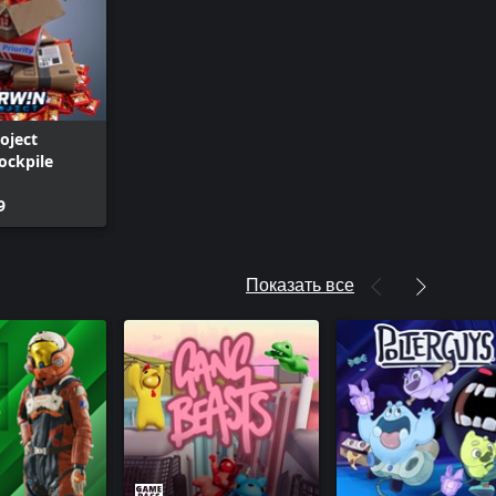
oject
ockpile
9
Показать все