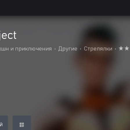
ject
кшн и приключения
•
Другие
•
Стрелялки
•
Й