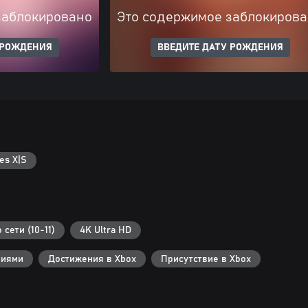
заблокировано
Это содержимое заблокиров
 РОЖДЕНИЯ
ВВЕДИТЕ ДАТУ РОЖДЕНИЯ
es X|S
сети (10-11)
4K Ultra HD
ниями
Достижения в Xbox
Присутствие в Xbox